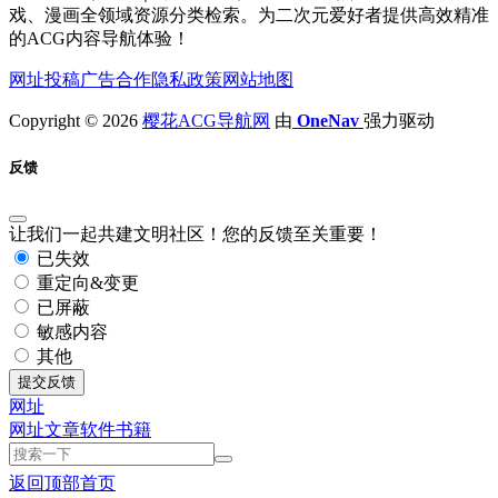
戏、漫画全领域资源分类检索。为二次元爱好者提供高效精准
的ACG内容导航体验！
网址投稿
广告合作
隐私政策
网站地图
Copyright © 2026
樱花ACG导航网
由
OneNav
强力驱动
反馈
让我们一起共建文明社区！您的反馈至关重要！
已失效
重定向&变更
已屏蔽
敏感内容
其他
提交反馈
网址
网址
文章
软件
书籍
返回顶部
首页