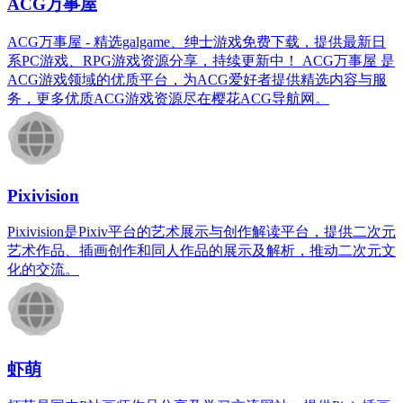
ACG万事屋
ACG万事屋 - 精选galgame、绅士游戏免费下载，提供最新日
系PC游戏、RPG游戏资源分享，持续更新中！ ACG万事屋 是
ACG游戏领域的优质平台，为ACG爱好者提供精选内容与服
务，更多优质ACG游戏资源尽在樱花ACG导航网。
Pixivision
Pixivision是Pixiv平台的艺术展示与创作解读平台，提供二次元
艺术作品、插画创作和同人作品的展示及解析，推动二次元文
化的交流。
虾萌